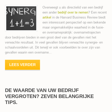
Overweegt u als directielid van een bedrijf
een ander
bedrijf over te nemen
? Een recent
artikel
in de Harvard Business Review biedt
een interessant perspectief op een bekende
maar ongemakkelijke waarheid in de fusie-
en overnamepraktijk: overnametrajecten
door bedrijven bieden in een groot deel van de gevallen niet het
verwachte resultaat. In veel gevallen blijven verwachte synergie- en
schaalvoordelen uit. Dit terwijl er ook voorbeelden te over zijn van
gevallen waarin een overname...
LEES VERDER
DE WAARDE VAN UW BEDRIJF
VERGROTEN? ZEVEN BELANGRIJKE
TIPS.