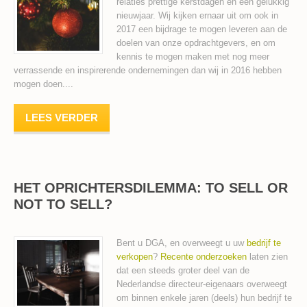
relaties prettige kerstdagen en een gelukkig
nieuwjaar. Wij kijken ernaar uit om ook in
2017 een bijdrage te mogen leveren aan de
doelen van onze opdrachtgevers, en om
kennis te mogen maken met nog meer
verrassende en inspirerende ondernemingen dan wij in 2016 hebben
mogen doen....
LEES VERDER
HET OPRICHTERSDILEMMA: TO SELL OR
NOT TO SELL?
Bent u DGA, en overweegt u uw
bedrijf te
verkopen
?
Recente onderzoeken
laten zien
dat een steeds groter deel van de
Nederlandse directeur-eigenaars overweegt
om binnen enkele jaren (deels) hun bedrijf te