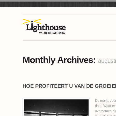
Monthly Archives:
august
HOE PROFITEERT U VAN DE GROEI
De markt voor
door. Waar er
overnames pla