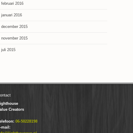
februari 2016
januari 2016
december 2015
november 2015
juli 2015
ontact
ighthouse
alue Creators
elefoon:
06-50228198
-mail: