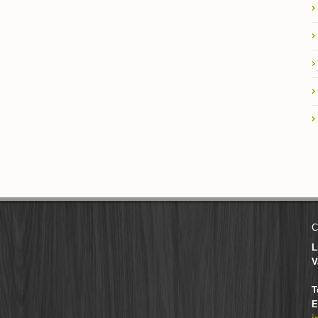
C
L
V
T
E