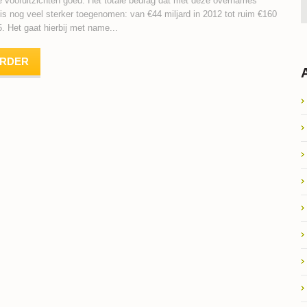
de vooruitzichten goed. Het totale bedrag dat met deze overnames
is nog veel sterker toegenomen: van €44 miljard in 2012 tot ruim €160
5. Het gaat hierbij met name...
ERDER