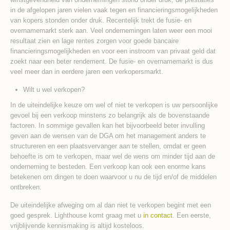
in de afgelopen jaren vielen vaak tegen en financieringsmogelijkheden
van kopers stonden onder druk. Recentelijk trekt de fusie- en
overnamemarkt sterk aan. Veel ondernemingen laten weer een mooi
resultaat zien en lage rentes zorgen voor goede bancaire
financieringsmogelijkheden en voor een instroom van privaat geld dat
zoekt naar een beter rendement. De fusie- en overnamemarkt is dus
veel meer dan in eerdere jaren een verkopersmarkt.
Wilt u wel verkopen?
In de uiteindelijke keuze om wel of niet te verkopen is uw persoonlijke
gevoel bij een verkoop minstens zo belangrijk als de bovenstaande
factoren. In sommige gevallen kan het bijvoorbeeld beter invulling
geven aan de wensen van de DGA om het management anders te
structureren en een plaatsvervanger aan te stellen, omdat er geen
behoefte is om te verkopen, maar wel de wens om minder tijd aan de
onderneming te besteden. Een verkoop kan ook een enorme kans
betekenen om dingen te doen waarvoor u nu de tijd en/of de middelen
ontbreken.
De uiteindelijke afweging om al dan niet te verkopen begint met een
goed gesprek. Lighthouse komt graag met u
in contact
. Een eerste,
vrijblijvende kennismaking is altijd kosteloos.