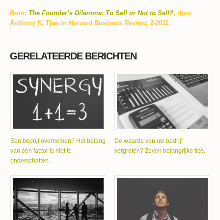
Bron:
The Founder’s Dilemma: To Sell or Not to Sell?
, door
Anthony K. Tjan in
Harvard Business Review, 2-2011
.
GERELATEERDE BERICHTEN
Een bedrijf overnemen? Het belang
De waarde van uw bedrijf
van één factor is niet te
vergroten? Zeven belangrijke tips.
onderschatten.