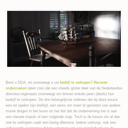
Bent u DGA, en overweegt u uw
bedrijf te verkopen
?
Recente
onderzoeken
laten zien dat een steeds groter deel van de Nederlandse
directeur-eigenaars overweegt om binnen enkele jaren (deels) hun
bedrijf te verkopen. De drie belangrijkste redenen die bij deze keuze
een rol spelen zijn leeftijd, een wens om meer te genieten van andere
mooie dingen in het leven en het feit dat de onderneming toe is aan
een nieuwe impuls of een volgende stap. Toch is de keuze om al dan
niet te verkopen vaak een lastig dilemma. Iedere verkoop, ook een