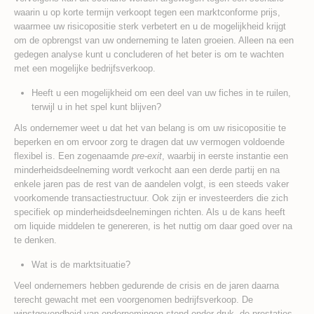
waarin u op korte termijn verkoopt tegen een marktconforme prijs,
waarmee uw risicopositie sterk verbetert en u de mogelijkheid krijgt
om de opbrengst van uw onderneming te laten groeien. Alleen na een
gedegen analyse kunt u concluderen of het beter is om te wachten
met een mogelijke bedrijfsverkoop.
Heeft u een mogelijkheid om een deel van uw fiches in te ruilen,
terwijl u in het spel kunt blijven?
Als ondernemer weet u dat het van belang is om uw risicopositie te
beperken en om ervoor zorg te dragen dat uw vermogen voldoende
flexibel is. Een zogenaamde
pre-exit
, waarbij in eerste instantie een
minderheidsdeelneming wordt verkocht aan een derde partij en na
enkele jaren pas de rest van de aandelen volgt, is een steeds vaker
voorkomende transactiestructuur. Ook zijn er investeerders die zich
specifiek op minderheidsdeelnemingen richten. Als u de kans heeft
om liquide middelen te genereren, is het nuttig om daar goed over na
te denken.
Wat is de marktsituatie?
Veel ondernemers hebben gedurende de crisis en de jaren daarna
terecht gewacht met een voorgenomen bedrijfsverkoop. De
winstgevendheid van ondernemingen stond onder druk, de prestaties