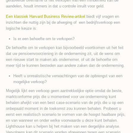
gefaseerde overname of het verkopen van een minderheid van de
aandelen, houdt immers in dat u controle inruilt voor geld.
Een klassiek Harvard Business Review-artikel
biedt vijf vragen en
inzichten die nuttig zijn bij de afweging of een bedrijfsverkoop een
logische keuze is:
Is er een behoefte om te verkopen?
De behoefte om te verkopen kan bijvoorbeeld voortkomen uit het feit
dat uw pensioenvoorziening in de onderneming zit, uit de wens om
een nieuwe start te maken als ondernemer, of uit de behoefte om
meer tijd te kunnen besteden aan andere zaken dan de onderneming.
Heeft u onrealistische verwachtingen van de opbrengst van een
mogelijke verkoop?
Mogelijk lijkt een verkoop geen aantrekkelijke optie omdat de beste,
marktconforme prijs die u momenteel voor uw onderneming kunt
behalen afwijkt van een best case-scenario van de prijs die u op een
onbepaald moment in de toekomst zou kunnen behalen. Probeert u
eerst een realistisch scenario te vormen van de hoogst haalbare prijs,
en van wanneer en onder welke voorwaarde u deze kunt behalen.
Lighthouse kan u helpen bij het maken van een dergelijke analyse.
Vervolgens kan dit scenario worden afgewogen tegen een scenario