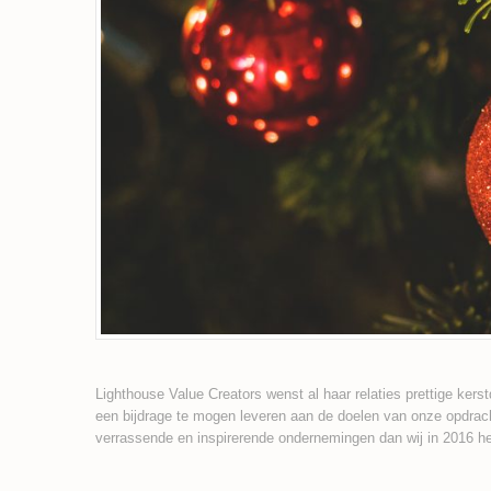
Lighthouse Value Creators wenst al haar relaties prettige kers
een bijdrage te mogen leveren aan de doelen van onze opdr
verrassende en inspirerende ondernemingen dan wij in 2016 