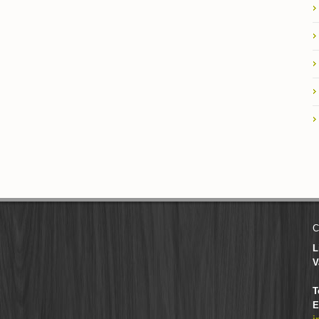
C
L
V
T
E