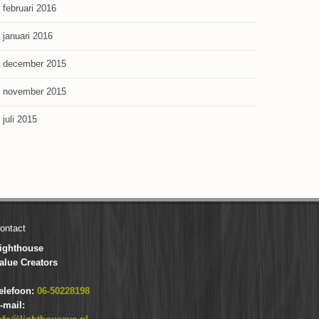
februari 2016
januari 2016
december 2015
november 2015
juli 2015
ontact
ighthouse
alue Creators
elefoon:
06-50228198
-mail: