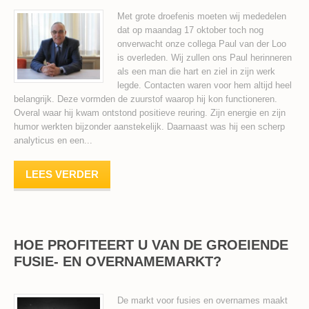
Met grote droefenis moeten wij mededelen
dat op maandag 17 oktober toch nog
onverwacht onze collega Paul van der Loo
is overleden. Wij zullen ons Paul herinneren
als een man die hart en ziel in zijn werk
legde. Contacten waren voor hem altijd heel
belangrijk. Deze vormden de zuurstof waarop hij kon functioneren.
Overal waar hij kwam ontstond positieve reuring. Zijn energie en zijn
humor werkten bijzonder aanstekelijk. Daarnaast was hij een scherp
analyticus en een...
LEES VERDER
HOE PROFITEERT U VAN DE GROEIENDE
FUSIE- EN OVERNAMEMARKT?
De markt voor fusies en overnames maakt