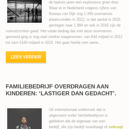
de laatste jaren een explosieve groei door.
Waar er in Nederland volgens cijfers van
Bureau van Dijk nog 1.345 overnames
plaatsvonden in 2012, is dat aantal in 2015
gestegen naar 1.984 en ook in 2016 zijn de
vooruitzichten goed. Het totale bedrag dat met deze overnames
gemoeid ging is nog veel sterker toegenomen: van €44 miljard in 2012
tot ruim €160 miljard in 2015. Het gaat hierbij met name...
LEES VERDER
FAMILIEBEDRIJF OVERDRAGEN AAN
KINDEREN: ‘LASTIGER DAN GEDACHT’.
Uit internationaal onderzoek dat is
uitgevoerd onder familiebedrijven is
gebleken dat de eigenaar van een
bedrijf, die zijn bedrijf overdraagt of
verkoopt