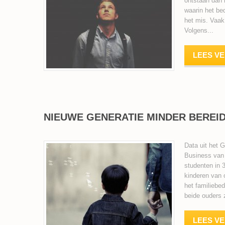
ontstaan dan 
waarin het be
het mis. Vaak
Volgens...
LEES V
NIEUWE GENERATIE MINDER BEREI
Data uit het 
Business van 
studenten in 3
kinderen van 
het familiebe
beide ouders z
LEES V