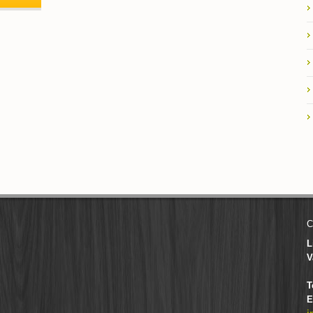
C
L
V
T
E