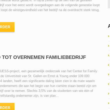
meestal wordt gedacht. In bijna zeven op de tien van de gevallen
drijf voor het eerst wordt overgedragen aan de volgende generatie loopt
 loopt de winstgevendheid van het bedrijf na de overdracht sterk terug.
ERDER
D TOT OVERNEMEN FAMILIEBEDRIJF
GUESS-project, een gezamenlijk onderzoek van het Center for Family
de Universiteit van St. Gallen en Ernst & Young onder 109.000
4 landen, heeft een significante daling laten zien in de mate waarin
ondernemers die aan het begin van hun carrière staan bereid zijn om
drijf over te nemen. Slechts 3,5% van de studenten van wie één of
elfstandig ondernemer zijn, is van plan...
ERDER