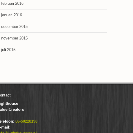
februari 2016
januari 2016
december 2015
november 2015
juli 2015
ontact
ighthouse
alue Creators
elefoon:
06-50228198
-mail: