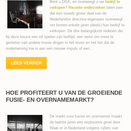
Bent u DGA, en overweegt u uw
bedrijf te
verkopen
?
Recente onderzoeken
laten zien
dat een steeds groter deel van de
Nederlandse directeur-eigenaars overweegt
om binnen enkele jaren (deels) hun bedrijf te
verkopen. De drie belangrijkste redenen die
bij deze keuze een rol spelen zijn leeftijd, een wens om meer te
genieten van andere mooie dingen in het leven en het feit dat de
onderneming toe is aan een nieuwe impuls of een...
LEES VERDER
HOE PROFITEERT U VAN DE GROEIENDE
FUSIE- EN OVERNAMEMARKT?
De markt voor fusies en overnames maakt
de laatste jaren een explosieve groei door.
Waar er in Nederland volgens cijfers van