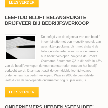
LEES VERDER
LEEFTIJD BLIJFT BELANGRIJKSTE
DRIJFVEER BIJ BEDRIJFSVERKOOP
De leeftijd van de eigenaar van een bedrijf,
in combinatie met een mogelijk gebrek aan
geschikte opvolging, blijft met afstand de
belangrijkste reden waarom ondernemers
hun bedrijf verkopen. Volgens de Brookz
Overname Barometer Q2 is dit zelfs in 43%
van de bedrijfsverkopen de voornaamste reden waarom het bedrijf
verkocht wordt. Daarnaast daalt de gemiddelde leeftijd waarop
ondernemers hun bedrijf verkopen. Waar in 2005 de gemiddelde
leeftijd van de verkopende ondernemer nog 60 jaar was, is...
LEES VERDER
ONDERNEMERS HEBBEN ‘GEEN IDEE’