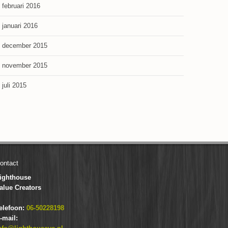
februari 2016
januari 2016
december 2015
november 2015
juli 2015
ontact
ighthouse
alue Creators
elefoon:
06-50228198
-mail: