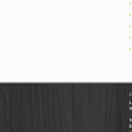
C
L
V
T
E