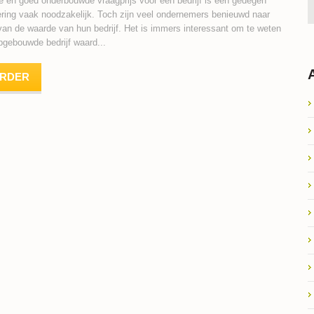
e en goed onderbouwde vraagprijs voor een bedrijf is een gedegen
ering vaak noodzakelijk. Toch zijn veel ondernemers benieuwd naar
 van de waarde van hun bedrijf. Het is immers interessant om te weten
opgebouwde bedrijf waard...
ERDER