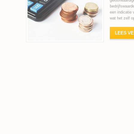
geloofwaardig
bedrijfswaard
een indicatie
wat het zelf 
LEES V