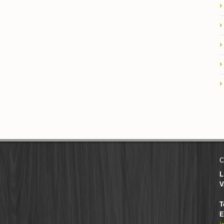
C
L
V
T
E