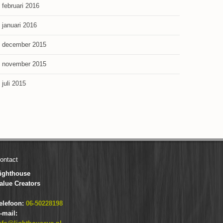
februari 2016
januari 2016
december 2015
november 2015
juli 2015
ontact
ighthouse
alue Creators
elefoon:
06-50228198
-mail: